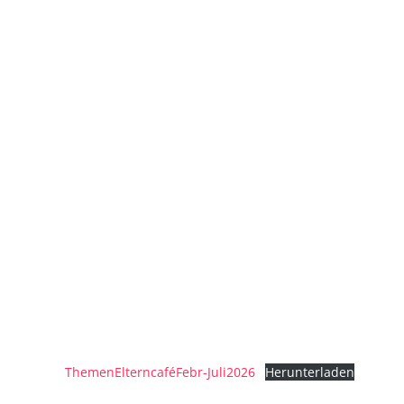
ThemenElterncaféFebr-Juli2026
Herunterladen